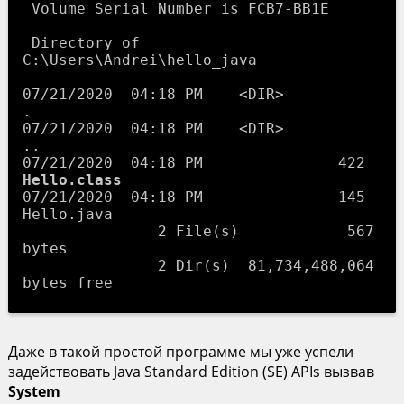
 Volume Serial Number is FCB7-BB1E

 Directory of 
C:\Users\Andrei\hello_java

07/21/2020  04:18 PM    <DIR>          
.

07/21/2020  04:18 PM    <DIR>          
..

07/21/2020  04:18 PM               422 
Hello.class
07/21/2020  04:18 PM               145 
Hello.java

               2 File(s)            567 
bytes

               2 Dir(s)  81,734,488,064 
Даже в такой простой программе мы уже успели
задействовать Java Standard Edition (SE) APIs вызвав
System