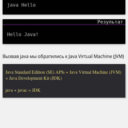
java Hello
Hello Java!
Вызвав java мы обратились к Java Virtual Machine (JVM)
Java Standard Edition (SE) APIs + Java Virtual Machine (JVM)
= Java Development Kit (JDK)
java + javac = JDK