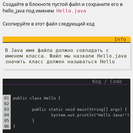
Создайте в блокноте пустой файл и сохраните его в
hello_java под именем
Hello.java
Скопируйте в этот файл следующий код
В Java имя файла должно совпадать с
именем класса. Файл мы назвали Hello.java
значить класс должен называться Hello
public class Hello {
        public static void main(String[] args) {
                System.out.println("Hello Java!");
        }
}