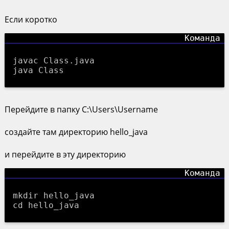
Если коротко
javac Class.java
java Class
Перейдите в папку C:\Users\Username
создайте там директорию hello_java
и перейдите в эту директорию
mkdir hello_java
cd hello_java