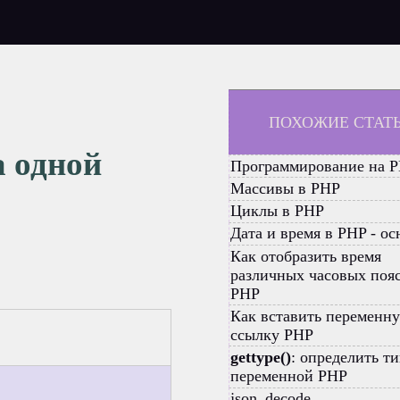
ПОХОЖИЕ СТАТ
а одной
Программирование на 
Массивы в PHP
Циклы в PHP
Дата и время в PHP - о
Как отобразить время
различных часовых поя
PHP
Как вставить переменн
ссылку PHP
gettype()
: определить т
переменной PHP
json_decode