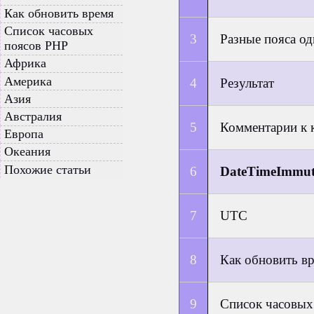
Как обновить время
Список часовых
Разные пояса о
поясов PHP
Африка
Америка
Результат
Азия
Австралия
Комментарии к 
Европа
Океания
Похожие статьи
DateTimeImmut
UTC
Как обновить в
Список часовых