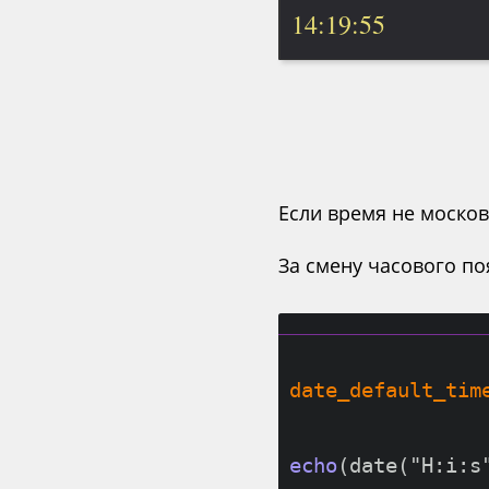
14:19:55
Если время не москов
За смену часового поя
date_default_tim
echo