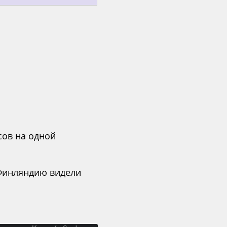
сов на одной
в Финляндию видели