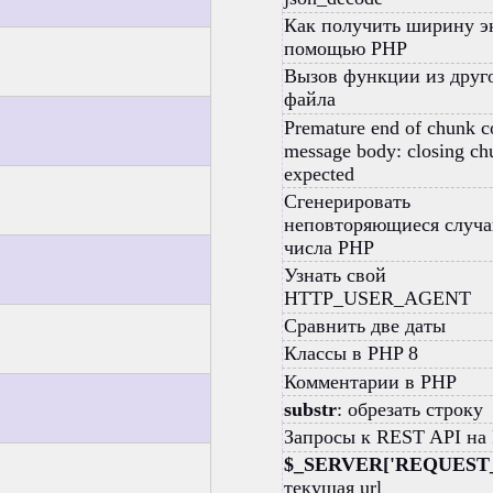
Как получить ширину э
помощью PHP
Вызов функции из друг
файла
Premature end of chunk 
message body: closing ch
expected
Сгенерировать
неповторяющиеся случ
числа PHP
Узнать свой
HTTP_USER_AGENT
Сравнить две даты
Классы в PHP 8
Комментарии в PHP
substr
: обрезать строку
Запросы к REST API на
$_SERVER['REQUEST_
текущая url