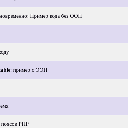
дновременно: Пример кода без ООП
коду
able
: пример с ООП
ремя
 поясов PHP