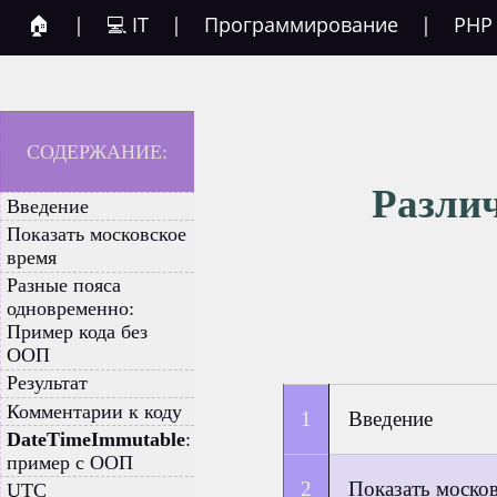
🏠
|
💻 IT
|
Программирование
|
PHP
СОДЕРЖАНИЕ:
Различ
Введение
Показать московское
время
Разные пояса
одновременно:
Пример кода без
ООП
Результат
Комментарии к коду
Введение
DateTimeImmutable
:
пример с ООП
Показать моско
UTC