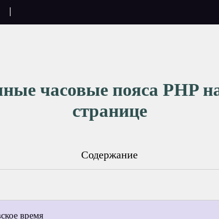
|
ные часовые пояса PHP н
странице
Содержание
вское время