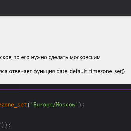
ское, то его нужно сделать московским
са отвечает функция date_default_timezone_set()
ezone_set
(
'Europe/Moscow'