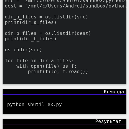
src
=
"/mnt/c/Users/Andrei/sandbox/python/d
dest
=
"/mnt/c/Users/Andrei/sandbox/python/
dir_a_files
=
os.listdir(src)
print
(dir_a_files)
dir_b_files
=
os.listdir(dest)
print
(dir_b_files)
os.chdir(src)
for
file
in
dir_a_files:
with
open
(
file
)
as
f:
print
(
file
,
f.read())
python shutil_ex.py