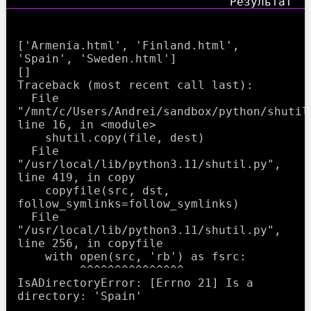
['Armenia.html', 'Finland.html', 
'Spain', 'Sweden.html']

[]

Traceback (most recent call last):

  File 
"/mnt/c/Users/Andrei/sandbox/python/shutil_
line 16, in <module>

    shutil.copy(file, dest)

  File 
"/usr/local/lib/python3.11/shutil.py", 
line 419, in copy

    copyfile(src, dst, 
follow_symlinks=follow_symlinks)

  File 
"/usr/local/lib/python3.11/shutil.py", 
line 256, in copyfile

    with open(src, 'rb') as fsrc:

         ^^^^^^^^^^^^^^^

IsADirectoryError: [Errno 21] Is a 