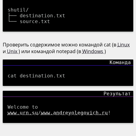
shutil/

├── destination.txt

Проверить содержимое можно командой cat (в
Linux
и
Unix
) или командой notepad (в
Windows
)
cat destination.txt
Welcome to
www.urn.su
/
www.andreyolegovich.ru
!