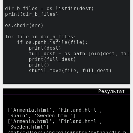
dir_b_files
=
os.listdir(dest)
print
(dir_b_files)
os.chdir(src)
for
file
in
dir_a_files:
if
os.path.isfile(
file
):
print
(dest)
full_dest
=
os.path.join(dest,
file
print
(full_dest)
print
()
shutil.move(
file
,
full_dest)
['Armenia.html', 'Finland.html', 
'Spain', 'Sweden.html']

['Armenia.html', 'Finland.html', 
'Sweden.html']

/mnt/c/Users/Andrei/sandbox/python/dir_b
