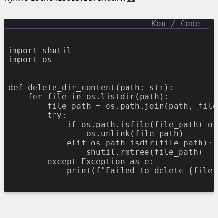
import
shutil
import
os
def
delete_dir_content
(path:
str
):
for
file
in
os.listdir(path):
file_path
=
os.path.join(path,
file
try
:
if
os.path.isfile(file_path)
or
os.unlink(file_path)
elif
os.path.isdir(file_path):
shutil.rmtree(file_path)
except
Exception
as
e:
print
(f
"Failed to delete {file_