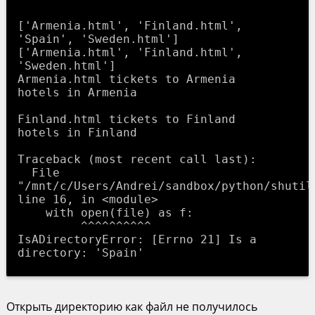
['Armenia.html', 'Finland.html', 
'Spain', 'Sweden.html']

['Armenia.html', 'Finland.html', 
'Sweden.html']

Armenia.html tickets to Armenia

hotels in Armenia

Finland.html tickets to Finland

hotels in Finland

Traceback (most recent call last):

  File 
"/mnt/c/Users/Andrei/sandbox/python/shutil_
line 16, in <module>

    with open(file) as f:

         ^^^^^^^^^^

IsADirectoryError: [Errno 21] Is a 
Открыть директорию как файл не получилось