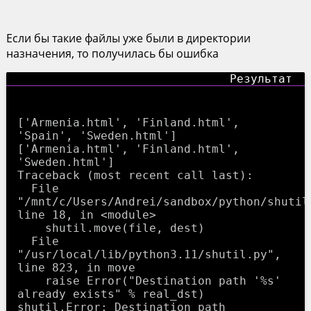
Если бы такие файлы уже были в директории
назначения, то получилась бы ошибка
['Armenia.html', 'Finland.html', 
'Spain', 'Sweden.html']

['Armenia.html', 'Finland.html', 
'Sweden.html']

Traceback (most recent call last):

  File 
"/mnt/c/Users/Andrei/sandbox/python/shutil_
line 18, in <module>

    shutil.move(file, dest)

  File 
"/usr/local/lib/python3.11/shutil.py", 
line 823, in move

    raise Error("Destination path '%s' 
already exists" % real_dst)

shutil.Error: Destination path 