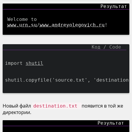
Welcome to
www.urn.su
/
www.andreyolegovich.ru
!
import
shutil
shutil.copyfile(
'source.txt'
,
'destination.
Новый файл
появится в той же
destination.txt
директории.