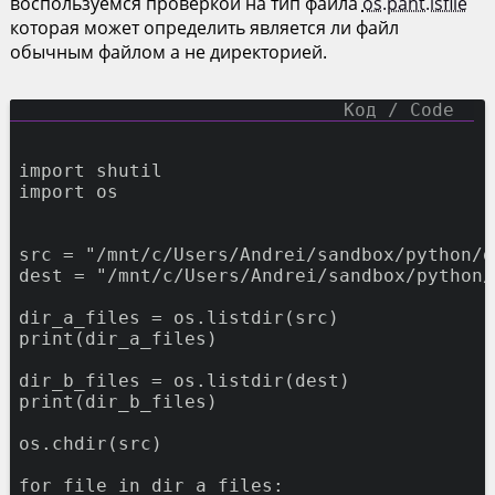
воспользуемся проверкой на тип файла
os.paht.isfile
которая может определить является ли файл
обычным файлом а не директорией.
import
shutil
import
os
src
=
"/mnt/c/Users/Andrei/sandbox/python/d
dest
=
"/mnt/c/Users/Andrei/sandbox/python/
dir_a_files
=
os.listdir(src)
print
(dir_a_files)
dir_b_files
=
os.listdir(dest)
print
(dir_b_files)
os.chdir(src)
for
file
in
dir_a_files: