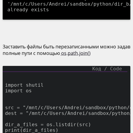
'/mnt/c/Users/Andrei/sandbox/python/dir_b/A
Заставить файлы быть перезаписанными можно задав
полные пути с помощью
os.path.join()
import
shutil
import
os
src
=
"/mnt/c/Users/Andrei/sandbox/python/d
dest
=
"/mnt/c/Users/Andrei/sandbox/python/
dir_a_files
=
os.listdir(src)
print
(dir_a_files)