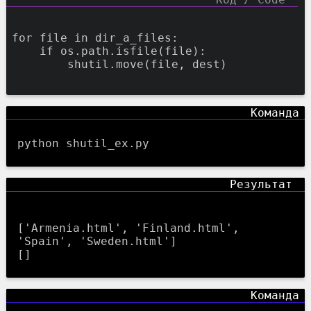
for
file
in
dir_a_files:
if
os.path.isfile(
file
):
shutil.move(
file
,
dest)
python shutil_ex.py
['Armenia.html', 'Finland.html', 
'Spain', 'Sweden.html']
