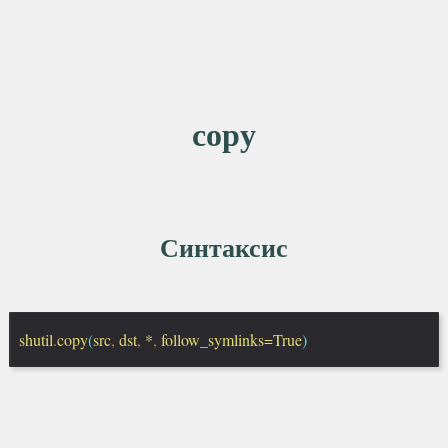
copy
Синтаксис
shutil
.
copy
(
src
,
dst
,
*
,
follow_symlinks=True
)