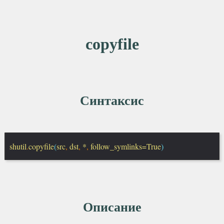
copyfile
Синтаксис
shutil
.
copyfile
(
src
,
dst
,
*
,
follow_symlinks=True
)
Описание