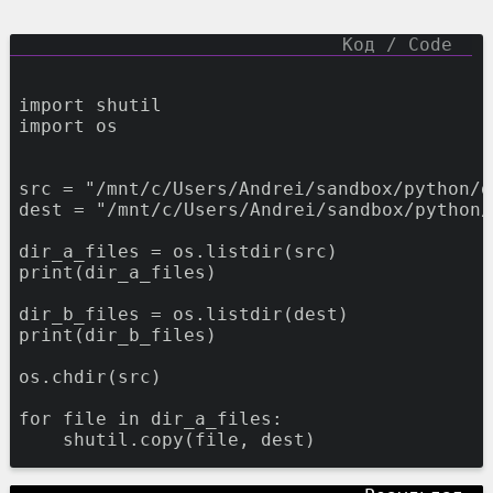
import
shutil
import
os
src
=
"/mnt/c/Users/Andrei/sandbox/python/d
dest
=
"/mnt/c/Users/Andrei/sandbox/python/
dir_a_files
=
os.listdir(src)
print
(dir_a_files)
dir_b_files
=
os.listdir(dest)
print
(dir_b_files)
os.chdir(src)
for
file
in
dir_a_files:
shutil.copy(
file
,
dest)