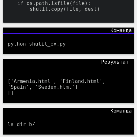
if
os.path.isfile(
file
):
shutil.copy(
file
,
dest)
python shutil_ex.py
['Armenia.html', 'Finland.html', 
'Spain', 'Sweden.html']

ls dir_b/