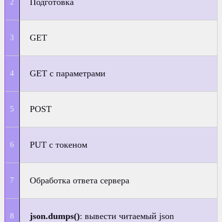
Подготовка
GET
GET с параметрами
POST
PUT с токеном
Обработка ответа сервера
json.dumps()
: вывести читаемый json