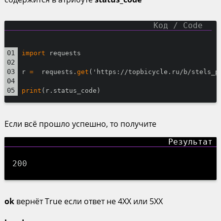
import
 requests
r 
=
  requests.
get
('https://topbicycle.ru/b/stels_p
print
(r.status_code)
Если всё прошло успешно, то получите
200
ok
вернёт True если ответ не 4XX или 5XX