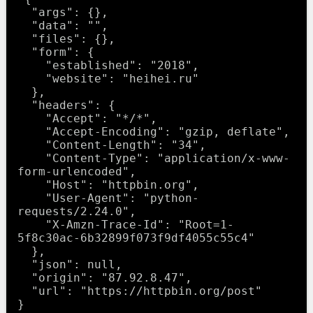
  "args": {},

  "data": "",

  "files": {},

  "form": {

    "established": "2018",

    "website": "heihei.ru"

  },

  "headers": {

    "Accept": "*/*",

    "Accept-Encoding": "gzip, deflate",

    "Content-Length": "34",

    "Content-Type": "application/x-www-
form-urlencoded",

    "Host": "httpbin.org",

    "User-Agent": "python-
requests/2.24.0",

    "X-Amzn-Trace-Id": "Root=1-
5f8c30ac-6b32899f073f9df4055c55c4"

  },

  "json": null,

  "origin": "87.92.8.47",

  "url": "https://httpbin.org/post"
