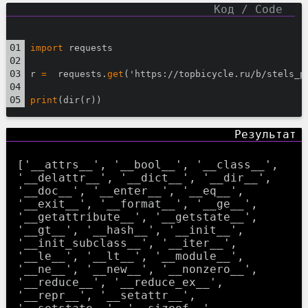
import
 requests
r 
=
  requests.
get
('https://topbicycle.ru/b/stels_p
print
(dir(r))
['__attrs__', '__bool__', '__class__',
'__delattr__', '__dict__', '__dir__',
'__doc__', '__enter__', '__eq__',
'__exit__', '__format__', '__ge__',
'__getattribute__', '__getstate__',
'__gt__', '__hash__', '__init__',
'__init_subclass__', '__iter__',
'__le__', '__lt__', '__module__',
'__ne__', '__new__', '__nonzero__',
'__reduce__', '__reduce_ex__',
'__repr__', '__setattr__',