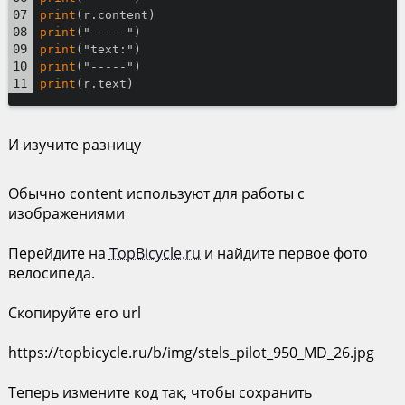
print
(r.content)
print
("-----")
print
("text:")
print
("-----")
print
(r.text)
И изучите разницу
Обычно content используют для работы с
изображениями
Перейдите на
TopBicycle.ru
и найдите первое фото
велосипеда.
Скопируйте его url
https://topbicycle.ru/b/img/stels_pilot_950_MD_26.jpg
Теперь измените код так, чтобы сохранить