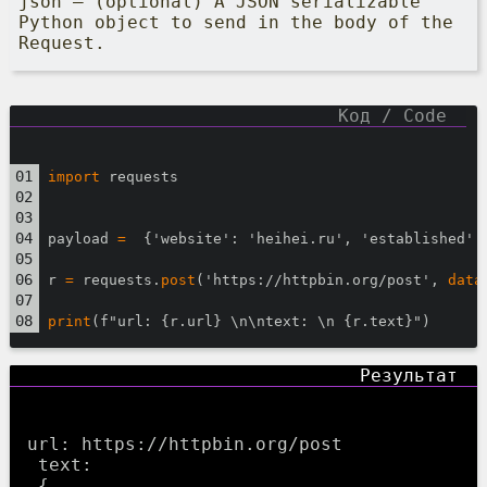
json – (optional) A JSON serializable
Python object to send in the body of the
Request.
import
 requests
payload 
=
  {'website': 'heihei.ru', 'established':
r 
=
 requests.
post
('https://httpbin.org/post', 
data
print
(f"url: {r.url} \n\ntext: \n {r.text}")
url: https://httpbin.org/post

 text:

 {
