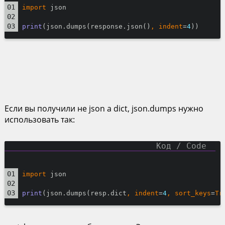
import
 json
print
(json.dumps(response.json()
, indent
=
4
))
Если вы получили не json а dict, json.dumps нужно
использовать так:
import
 json
print
(json.dumps(resp.dict
, indent
=
4
, sort_keys
=
Tr