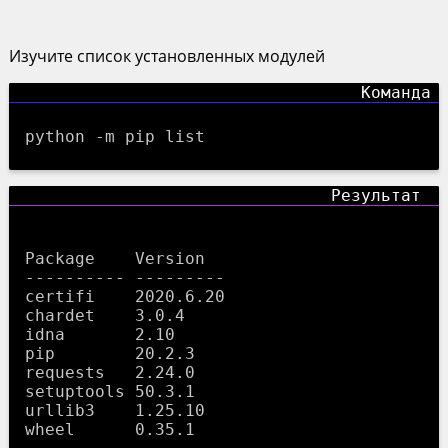
Изучите список установленных модулей
python -m pip list
Package    Version

---------- ---------

certifi    2020.6.20

chardet    3.0.4

idna       2.10

pip        20.2.3

requests   2.24.0

setuptools 50.3.1

urllib3    1.25.10
