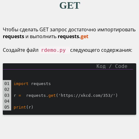
GET
Чтобы сделать GET запрос достаточно импортировать
requests
и выполнить
requests.
get
Создайте файл
следующего содержания:
rdemo.py
import
 requests
r 
=
  requests.
get
('https://xkcd.com/353/')
print
(r)