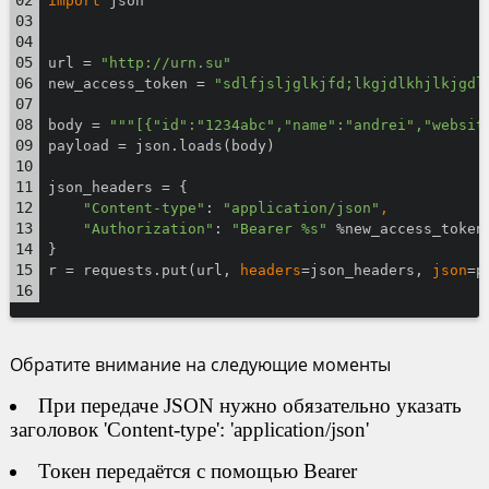
import
 json
url = 
"http://urn.su"
new_access_token = 
"sdlfjsljglkjfd;lkgjdlkhjlkjgdl
body = 
"""[{"id":"1234abc","name":"andrei","websit
payload = json.loads(body)
json_headers = {
"Content-type"
: 
"application/json"
,
"Authorization"
: 
"Bearer %s"
 %new_access_token
}
r = requests.put(url, 
headers
=json_headers, 
json
=p
Обратите внимание на следующие моменты
При передаче JSON нужно обязательно указать
заголовок 'Content-type': 'application/json'
Токен передаётся с помощью Bearer