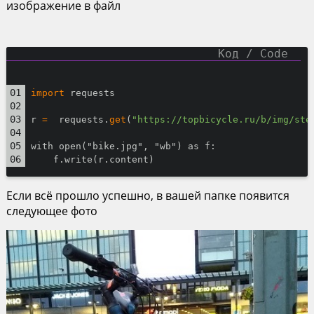
изображение в файл
import
 requests
r 
=
  requests.
get
(
"https://topbicycle.ru/b/img/ste
with open("bike.jpg", "wb") as f:
    f.write(r.content)
Если всё прошло успешно, в вашей папке появится
следующее фото