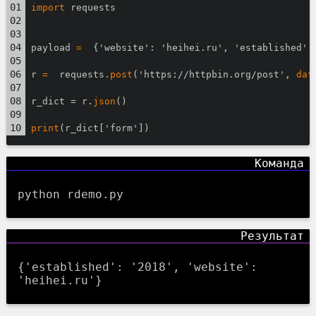
import
 requests
payload 
=
  {'website': 'heihei.ru', 'established':
r 
=
  requests.
post
('https://httpbin.org/post', 
dat
r_dict = r.
json
()
print
(r_dict['form'])
python rdemo.py
{'established': '2018', 'website':
'heihei.ru'}