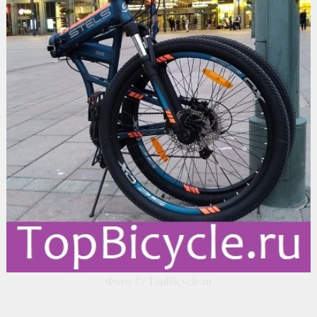
Фото ©: TopBicycle.ru