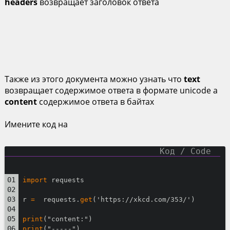
headers
возвращает заголовок ответа
Также из этого документа можно узнать что
text
возвращает содержимое ответа в формате unicode а
content
содержимое ответа в байтах
Имените код на
import
 requests
r 
=
  requests.
get
('https://xkcd.com/353/')
print
("content:")
print
("-----")