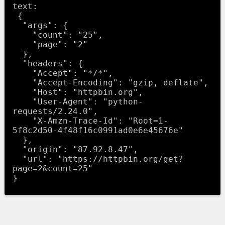
text:

 {

  "args": {

    "count": "25",

    "page": "2"

  },

  "headers": {

    "Accept": "*/*",

    "Accept-Encoding": "gzip, deflate",

    "Host": "httpbin.org",

    "User-Agent": "python-
requests/2.24.0",

    "X-Amzn-Trace-Id": "Root=1-
5f8c2d50-4f48f16c0991ad0e6e45676e"

  },

  "origin": "87.92.8.47",

  "url": "https://httpbin.org/get?
page=2&count=25"
