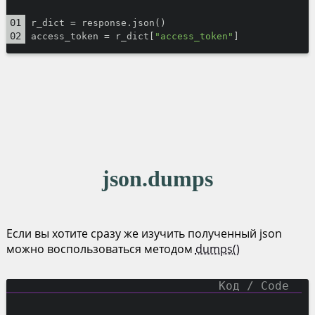
r_dict = response.json()
access_token = r_dict[
"access_token"
]
json.dumps
Если вы хотите сразу же изучить полученный json
можно воспользоваться методом
dumps()