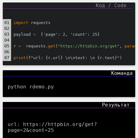
import
 requests
payload 
=
  {'page': 2, 'count': 25}
r 
=
  requests.
get
(
"https://httpbin.org/get"
, 
param
print
(f"url: {r.url} \n\ntext: \n {r.text}")
python rdemo.py
url: https://httpbin.org/get?
page=2&count=25
