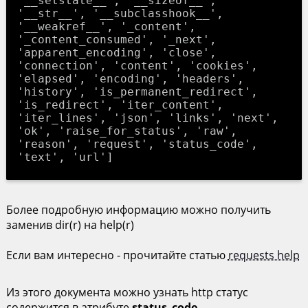
'__setstate__', '__sizeof__',
'__str__', '__subclasshook__',
'__weakref__', '_content',
'_content_consumed', '_next',
'apparent_encoding', 'close',
'connection', 'content', 'cookies',
'elapsed', 'encoding', 'headers',
'history', 'is_permanent_redirect',
'is_redirect', 'iter_content',
'iter_lines', 'json', 'links', 'next',
'ok', 'raise_for_status', 'raw',
'reason', 'request', 'status_code',
'text', 'url']
Более подробную информацию можно получить
заменив dir(r) на help(r)
Если вам интересно - прочитайте статью
requests help
Из этого документа можно узнать http статус
содержится в атрибуте
status_code