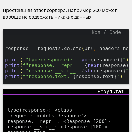
Простейший ответ сервера, например 200 может
вообще не содержать никаких данных
response = requests.delete
(
url
,
 headers=hea
print
(
f"type(response):
 {
type
(response)}
"
)
print
(
f"response.__repr__:
 {
repr
(response)}
print
(
f"response.__str__:
 {
str
(response)}
"
)
print
(
f"response.text:
 {response.text}
"
)
type(response): <class 
'requests.models.Response'>

response.__repr__: <Response [200]>

response.__str__: <Response [200]>
