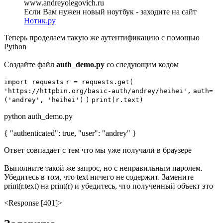
Если Вам нужен новый ноутбук - заходите на сайт
Нотик.ру
Теперь проделаем такую же аутентификацию с помощью
Python
Создайте файл
auth_demo.py
со следующим кодом
import
requests
r
=
requests.
get
(
'https://httpbin.org/basic-auth/andrey/heihei'
,
auth=
(
'andrey'
,
'heihei'
)
)
print
(r.text)
python auth_demo.py
{ "authenticated": true, "user": "andrey" }
Ответ совпадает с тем что мы уже получали в браузере
Выполните такой же запрос, но с неправильным паролем.
Убедитесь в том, что text ничего не содержит. Замените
print
(r.text) на
print
(r) и убедитесь, что полученный объект это
<Response [401]>