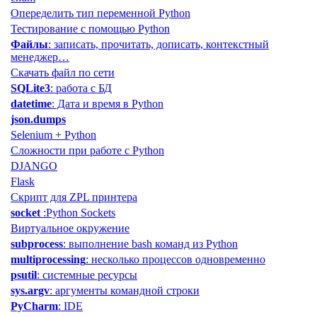
Опеределить тип переменной Python
Тестирование с помощью Python
Файлы
: записать, прочитать, дописать, контекстный
менеджер…
Скачать файл по сети
SQLite3
: работа с БД
datetime
: Дата и время в Python
json.dumps
Selenium + Python
Сложности при работе с Python
DJANGO
Flask
Скрипт для ZPL принтера
socket
:Python Sockets
Виртуальное окружение
subprocess
: выполнение bash команд из Python
multiprocessing
: несколько процессов одновременно
psutil
: cистемные ресурсы
sys.argv
: аргументы командной строки
PyCharm
: IDE