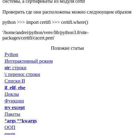
системы, а сертификаты из модуля certif
Проверить где они расположены можно следуюущим образом
python >>> import certifi >>> certifi.where()
'/home/andrei/python/venv/lib/python3.8/site-
packages/certifi/cacert.pem'
Похожие статьи
Python
Интерактивный режим
str
: строки
\
: перенос строки
Списки
[]
if
,
elif
,
else
Циклы
Функции
try except
Пакеты
*
args
**
kwargs
ООП
enum