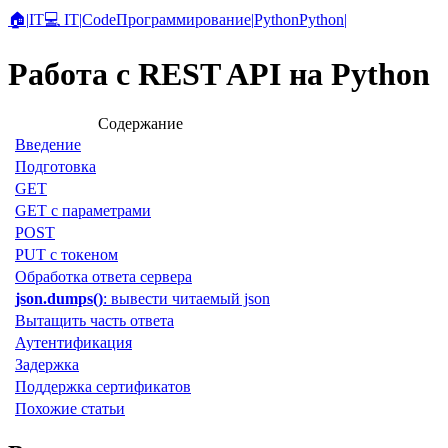
🏠
|
IT
💻 IT
|
Code
Программирование
|
Python
Python
|
Работа с REST API на Python
Содержание
Введение
Подготовка
GET
GET с параметрами
POST
PUT с токеном
Обработка ответа сервера
json.dumps()
: вывести читаемый json
Вытащить часть ответа
Аутентификация
Задержка
Поддержка сертификатов
Похожие статьи