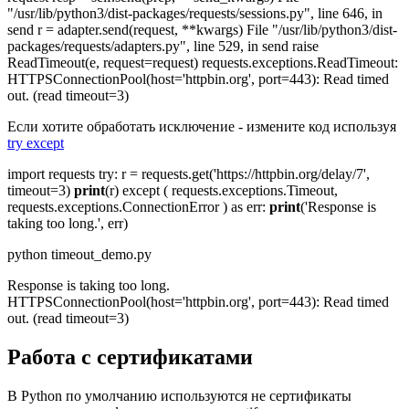
"/usr/lib/python3/dist-packages/requests/sessions.py", line 646, in
send r = adapter.send(request, **kwargs) File "/usr/lib/python3/dist-
packages/requests/adapters.py", line 529, in send raise
ReadTimeout(e, request=request) requests.exceptions.ReadTimeout:
HTTPSConnectionPool(host='httpbin.org', port=443): Read timed
out. (read timeout=3)
Если хотите обработать исключение - измените код используя
try except
import
requests
try
: r = requests.get(
'https://httpbin.org/delay/7'
,
timeout=
3
)
print
(r)
except
( requests.exceptions.Timeout,
requests.exceptions.
ConnectionError
)
as
err:
print
(
'Response is
taking too long.'
, err)
python timeout_demo.py
Response is taking too long.
HTTPSConnectionPool(host='httpbin.org', port=443): Read timed
out. (read timeout=3)
Работа с сертификатами
В Python по умолчанию используются не сертификаты