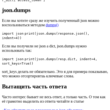
r_dict[
"access_token"
]
json.dumps
Если вы хотите сразу же изучить полученный json можно
воспользоваться методом
dumps()
import
json
print
(json.dumps(response.json()
,
indent
=
4
))
Если вы получили не json а dict, json.dumps нужно
использовать так:
import
json
print
(json.dumps(resp.dict
, indent
=
4
,
sort_keys
=
True
))
sort_keys делать не обязательно. Это я для примера показываю,
что можно отсортировтаь ключевые слова.
Вытащить часть ответа
Часто интерес бывает не весь ответ, а только часть. О том как
её грамотно выделить из ответа читайте в статье