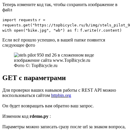
Теперь измените код так, чтобы сохранить изображение в
файл
import
requests
r
=
requests.
get
(
"https://topbicycle.ru/b/img/stels_pilot_9
with open("bike.jpg", "wb") as f:
f.write(r.content)
Если всё прошло успешно, в вашей папке появится
следующее фото
Фото ©: TopBicycle.ru
GET с параметрами
Для проверки ваших навыков работы с REST API можно
воспользоваться сайтом
httpbin.org
Он будет возвращать вам обратно ваш запрос.
Изменим код
rdemo.py
:
Параметры можно записать сразу после url за знаком вопроса,