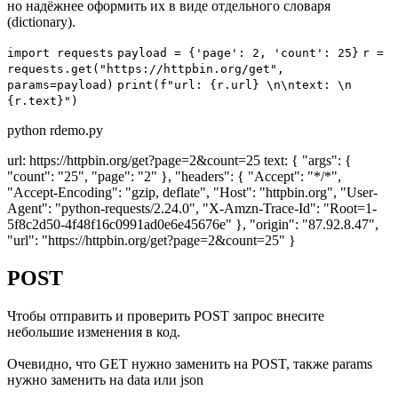
но надёжнее оформить их в виде отдельного словаря
(dictionary).
import
requests
payload
=
{'page': 2, 'count': 25}
r
=
requests.
get
(
"https://httpbin.org/get"
,
params=
payload)
print
(f"url: {r.url} \n\ntext: \n
{r.text}")
python rdemo.py
url: https://httpbin.org/get?page=2&count=25 text: { "args": {
"count": "25", "page": "2" }, "headers": { "Accept": "*/*",
"Accept-Encoding": "gzip, deflate", "Host": "httpbin.org", "User-
Agent": "python-requests/2.24.0", "X-Amzn-Trace-Id": "Root=1-
5f8c2d50-4f48f16c0991ad0e6e45676e" }, "origin": "87.92.8.47",
"url": "https://httpbin.org/get?page=2&count=25" }
POST
Чтобы отправить и проверить POST запрос внесите
небольшие изменения в код.
Очевидно, что GET нужно заменить на POST, также params
нужно заменить на data или json