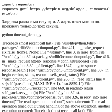
import
requests
r
=
requests.
get
('https://httpbin.org/delay/7',
timeout=
3)
print
(r)
Задержка равна семи секундам. А ждать ответ можно по-
прежнему только до трёх секунд.
python timeout_demo.py
Traceback (most recent call last): File "/usr/lib/python3/dist-
packages/urllib3/connectionpool.py", line 421, in _make_request
six.raise_from(e, None) File "<string>", line 3, in raise_from File
"/usr/lib/python3/dist-packages/urllib3/connectionpool.py", line 416,
in _make_request httplib_response = conn.getresponse() File
"/usr/lib/python3.8/http/client.py", line 1347, in getresponse
response.begin() File "/usr/lib/python3.8/http/client.py", line 307, in
begin version, status, reason = self._read_status() File
"/usr/lib/python3.8/http/client.py", line 268, in _read_status line =
str(self.fp.readline(_MAXLINE + 1), "iso-8859-1") File
"/usr/lib/python3.8/socket.py", line 669, in readinto return
self._sock.recv_into(b) File "/usr/lib/python3/dist-
packages/urllib3/contrib/pyopenssl.py", line 326, in recv_into raise
timeout("The read operation timed out") socket.timeout: The read
operation timed out During handling of the above exception, another
exception occurred: Traceback (most recent call last): File