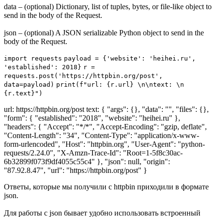
data – (optional) Dictionary, list of tuples, bytes, or file-like object to
send in the body of the Request.
json – (optional) A JSON serializable Python object to send in the
body of the Request.
import
requests
payload
=
{'website': 'heihei.ru',
'established': 2018}
r
=
requests.
post
('https://httpbin.org/post',
data=
payload)
print
(f"url: {r.url} \n\ntext: \n
{r.text}")
url: https://httpbin.org/post text: { "args": {}, "data": "", "files": {},
"form": { "established": "2018", "website": "heihei.ru" },
"headers": { "Accept": "*/*", "Accept-Encoding": "gzip, deflate",
"Content-Length": "34", "Content-Type": "application/x-www-
form-urlencoded", "Host": "httpbin.org", "User-Agent": "python-
requests/2.24.0", "X-Amzn-Trace-Id": "Root=1-5f8c30ac-
6b32899f073f9df4055c55c4" }, "json": null, "origin":
"87.92.8.47", "url": "https://httpbin.org/post" }
Ответы, которые мы получили с httpbin приходили в формате
json.
Для работы c json бывает удобно использовать встроенный