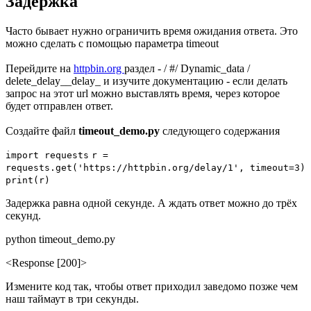
Задержка
Часто бывает нужно ограничить время ожидания ответа. Это
можно сделать с помощью параметра timeout
Перейдите на
httpbin.org
раздел - / #/ Dynamic_data /
delete_delay__delay_ и изучите документацию - если делать
запрос на этот url можно выставлять время, через которое
будет отправлен ответ.
Создайте файл
timeout_demo.py
следующего содержания
import
requests
r
=
requests.
get
('https://httpbin.org/delay/1',
timeout=
3)
print
(r)
Задержка равна одной секунде. А ждать ответ можно до трёх
секунд.
python timeout_demo.py
<Response [200]>
Измените код так, чтобы ответ приходил заведомо позже чем
наш таймаут в три секунды.