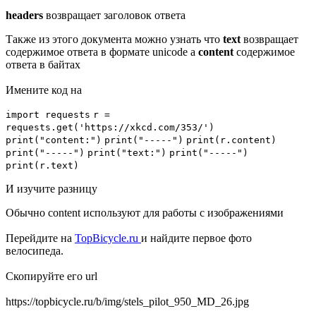
headers
возвращает заголовок ответа
Также из этого документа можно узнать что
text
возвращает
содержимое ответа в формате unicode а
content
содержимое
ответа в байтах
Имените код на
import
requests
r
=
requests.
get
('https://xkcd.com/353/')
print
("content:")
print
("-----")
print
(r.content)
print
("-----")
print
("text:")
print
("-----")
print
(r.text)
И изучите разницу
Обычно content используют для работы с изображениями
Перейдите на
TopBicycle.ru
и найдите первое фото
велосипеда.
Скопируйте его url
https://topbicycle.ru/b/img/stels_pilot_950_MD_26.jpg