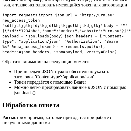
json, а также использовать имеющийся токен для авторизации
import
requests
import
json
url =
"http://urn.su"
new_access_token =
"sdlfjsljglkjfd;lkgjdlkhjlkjgdlkhjlkdjglkj"
body =
"""
[{"id":"1234abc","name":"andrei","website":"urn.su"}]""
payload = json.loads(body)
json_headers = {
"Content-
type"
:
"application/json"
,
"Authorization"
:
"Bearer
%s"
%new_access_token
}
r = requests.put(url,
headers
=json_headers,
json
=payload,
verify
=False)
Обратите внимание на следующие моменты
При передаче JSON нужно обязательно указать
заголовок 'Content-type': 'application/json'
Токен передаётся с помощью Bearer
Можно легко преобразовать данные в JSON с помощью
json.loads()
Обработка ответа
Рассмотрим приёмы, которые пригодятся при работе с
полученными данными