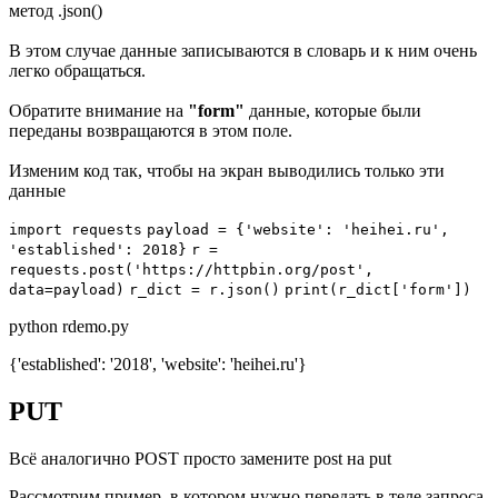
метод .json()
В этом случае данные записываются в словарь и к ним очень
легко обращаться.
Обратите внимание на
"form"
данные, которые были
переданы возвращаются в этом поле.
Изменим код так, чтобы на экран выводились только эти
данные
import
requests
payload
=
{'website': 'heihei.ru',
'established': 2018}
r
=
requests.
post
('https://httpbin.org/post',
data=
payload)
r_dict = r.
json
()
print
(r_dict['form'])
python rdemo.py
{'established': '2018', 'website': 'heihei.ru'}
PUT
Всё аналогично POST просто замените post на put
Рассмотрим пример, в котором нужно передать в теле запроса