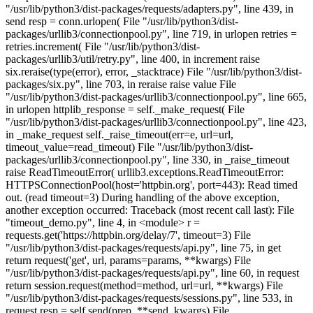
"/usr/lib/python3/dist-packages/requests/adapters.py", line 439, in
send resp = conn.urlopen( File "/usr/lib/python3/dist-
packages/urllib3/connectionpool.py", line 719, in urlopen retries =
retries.increment( File "/usr/lib/python3/dist-
packages/urllib3/util/retry.py", line 400, in increment raise
six.reraise(type(error), error, _stacktrace) File "/usr/lib/python3/dist-
packages/six.py", line 703, in reraise raise value File
"/usr/lib/python3/dist-packages/urllib3/connectionpool.py", line 665,
in urlopen httplib_response = self._make_request( File
"/usr/lib/python3/dist-packages/urllib3/connectionpool.py", line 423,
in _make_request self._raise_timeout(err=e, url=url,
timeout_value=read_timeout) File "/usr/lib/python3/dist-
packages/urllib3/connectionpool.py", line 330, in _raise_timeout
raise ReadTimeoutError( urllib3.exceptions.ReadTimeoutError:
HTTPSConnectionPool(host='httpbin.org', port=443): Read timed
out. (read timeout=3) During handling of the above exception,
another exception occurred: Traceback (most recent call last): File
"timeout_demo.py", line 4, in <module> r =
requests.get('https://httpbin.org/delay/7', timeout=3) File
"/usr/lib/python3/dist-packages/requests/api.py", line 75, in get
return request('get', url, params=params, **kwargs) File
"/usr/lib/python3/dist-packages/requests/api.py", line 60, in request
return session.request(method=method, url=url, **kwargs) File
"/usr/lib/python3/dist-packages/requests/sessions.py", line 533, in
request resp = self.send(prep, **send_kwargs) File