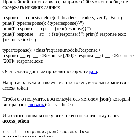
Простейший ответ сервера, например 200 может вообще не
содержать никаких данных
response = requests.delete
(
url
,
headers=headers
,
verify=
False
)
print
(
f"type(response):
{
type
(response)}
"
)
print
(
f"response.__repr__:
{
repr
(response)}
"
)
print
(
f"response.__str__:
{
str
(response)}
"
)
print
(
f"response.text:
{response.text}
"
)
type(response): <class 'requests.models.Response'>
response.__repr__: <Response [200]> response.__str__: <Response
[200]> response.text:
Очень часто данные приходят в формате
json
.
Например, нужно извлечь из них токен, который хранится в
access_token
Чтобы его получить, воспользуйтесь методом
json()
который
возвращает
словарь
(<class 'dict'>).
И из этого словаря получите токен по ключевому слову
access_token
r_dict = response.json()
access_token =