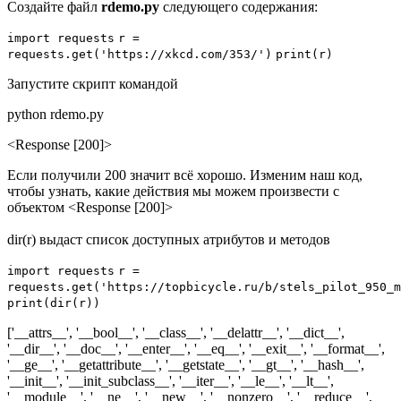
Создайте файл
rdemo.py
следующего содержания:
import
requests
r
=
requests.
get
('https://xkcd.com/353/')
print
(r)
Запустите скрипт командой
python rdemo.py
<Response [200]>
Если получили 200 значит всё хорошо. Изменим наш код,
чтобы узнать, какие действия мы можем произвести с
объектом <Response [200]>
dir(r) выдаст список доступных атрибутов и методов
import
requests
r
=
requests.
get
('https://topbicycle.ru/b/stels_pilot_950_m
print
(dir(r))
['__attrs__', '__bool__', '__class__', '__delattr__', '__dict__',
'__dir__', '__doc__', '__enter__', '__eq__', '__exit__', '__format__',
'__ge__', '__getattribute__', '__getstate__', '__gt__', '__hash__',
'__init__', '__init_subclass__', '__iter__', '__le__', '__lt__',
'__module__', '__ne__', '__new__', '__nonzero__', '__reduce__',