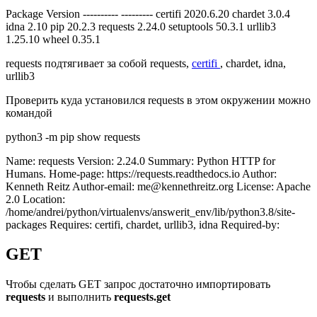
Package Version ---------- --------- certifi 2020.6.20 chardet 3.0.4
idna 2.10 pip 20.2.3 requests 2.24.0 setuptools 50.3.1 urllib3
1.25.10 wheel 0.35.1
requests подтягивает за собой requests,
certifi
, chardet, idna,
urllib3
Проверить куда установился requests в этом окружении можно
командой
python3 -m pip show requests
Name: requests Version: 2.24.0 Summary: Python HTTP for
Humans. Home-page: https://requests.readthedocs.io Author:
Kenneth Reitz Author-email: me@kennethreitz.org License: Apache
2.0 Location:
/home/andrei/python/virtualenvs/answerit_env/lib/python3.8/site-
packages Requires: certifi, chardet, urllib3, idna Required-by:
GET
Чтобы сделать GET запрос достаточно импортировать
requests
и выполнить
requests.
get