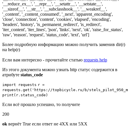
'__reduce_ex__', '__repr__', '__setattr__', '__setstate__',
'__sizeof__', '__str__', '__subclasshook__', '__weakref__',
'_content', '_content_consumed', '_next', 'apparent_encoding',
'close', 'connection', 'content', 'cookies', 'elapsed', 'encoding',
'headers', 'history', 'is_permanent_redirect', 'is_redirect',
'iter_content', 'iter_lines', 'json', 'links', 'next', 'ok', 'raise_for_status',
'raw', 'reason', 'request', 'status_code', 'text', 'url']
Более подробную информацию можно получить заменив dir(r)
на help(r)
Если вам интересно - прочитайте статью
requests help
Из этого документа можно узнать http статус содержится в
атрибуте
status_code
import
requests
r
=
requests.
get
('https://topbicycle.ru/b/stels_pilot_950_m
print
(r.status_code)
Если всё прошло успешно, то получите
200
ok
вернёт True если ответ не 4XX или 5XX