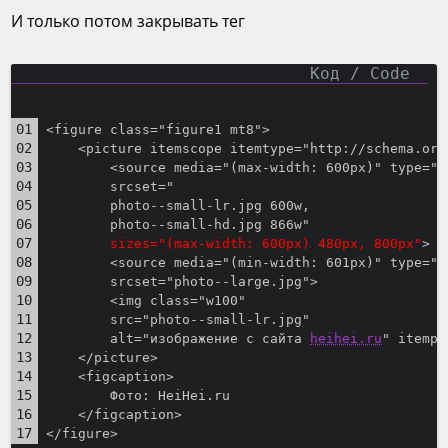
И только потом закрывать тег
<figure class="figure1 mt8">
    <picture itemscope itemtype="http://schema.org
        <source media="(max-width: 600px)" type="i
        srcset="
        photo--small-lr.jpg 600w,
        photo--small-hd.jpg 866w"
sizes="(max-width: 600px) 480px, 800px"
>
        <source media="(min-width: 601px)" type="i
        srcset="photo--large.jpg">
        <img class="w100" 
        src="photo--small-lr.jpg"
        alt="изображение с сайта 
heihei.ru
" itempr
    </picture>
    <figcaption>
        Фото: HeiHei.ru 
    </figcaption>
</figure>