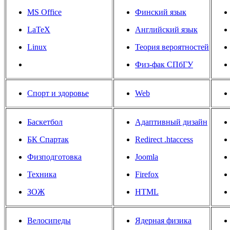
MS Office
Финский язык
LaTeX
Английский язык
Linux
Теория вероятностей
Физ-фак СПбГУ
Спорт и здоровье
Web
Баскетбол
Адаптивный дизайн
БК Спартак
Redirect .htaccess
Физподготовка
Joomla
Техника
Firefox
ЗОЖ
HTML
Велосипеды
Ядерная физика