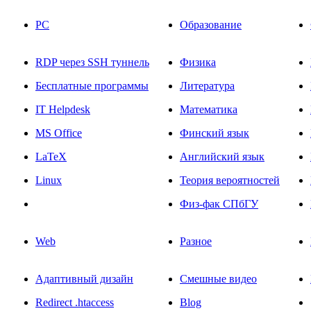
PC
Образование
RDP через SSH туннель
Физика
Бесплатные программы
Литература
IT Helpdesk
Математика
MS Office
Финский язык
LaTeX
Английский язык
Linux
Теория вероятностей
Физ-фак СПбГУ
Web
Разное
Адаптивный дизайн
Смешные видео
Redirect .htaccess
Blog