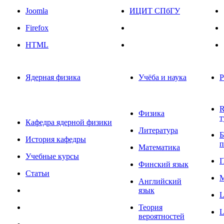
Joomla
ИЦИТ СПбГУ
Firefox
HTML
Ядерная физика
Учёба и наука
R
Физика
т
Кафедра ядерной физики
Литература
Б
История кафедры
п
Математика
Учебные курсы
I
Финский язык
Статьи
M
Английский
язык
L
Теория
L
вероятностей