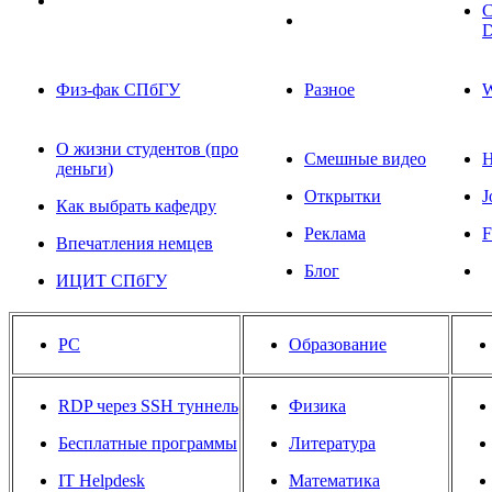
С
D
Физ-фак СПбГУ
Разное
О жизни студентов (про
Смешные видео
деньги)
Открытки
J
Как выбрать кафедру
Реклама
F
Впечатления немцев
Блог
ИЦИТ СПбГУ
PC
Образование
RDP через SSH туннель
Физика
Бесплатные программы
Литература
IT Helpdesk
Математика