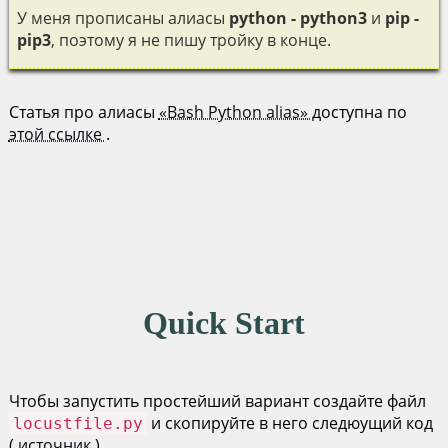
У меня прописаны алиасы
python - python3
и
pip -
pip3
, поэтому я не пишу тройку в конце.
Статья про алиасы
«Bash Python alias»
доступна по
этой ссылке
.
Quick Start
Чтобы запустить простейший вариант создайте файл
и скопируйте в него следюущий код
locustfile.py
(
источник
)