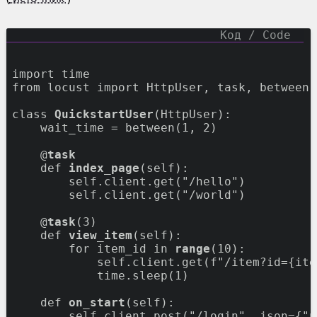
import
from
 locust 
import
 HttpUser, task, between

class
QuickstartUser
(HttpUser):

    wait_time = between(
1
, 
2
)

@
task
def
index_page
(self):

        self.client.get(
"/hello"
)

        self.client.get(
"/world"
)

@
task
(
3
)

def
view_item
(self):

for
 item_id 
in
range
(
10
):

            self.client.get(f
"/item?id={ite
            time.sleep(
1
)

def
on_start
(self):

        self.client.post(
"/login"
, json={
"u