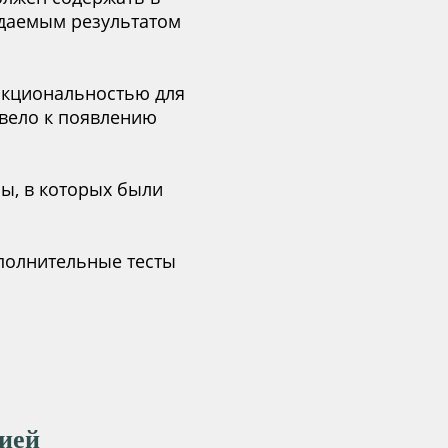
идаемым результатом
нкциональностью для
ивело к появлению
ы, в которых были
полнительные тесты
ией