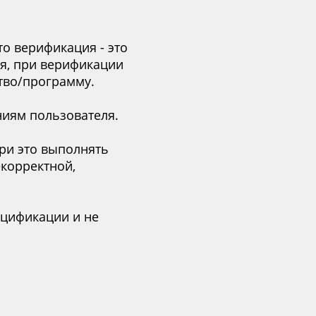
что верификация - это
я, при верификации
тво/программу.
ниям пользователя.
ри это выполнять
екорректной,
ецификации и не