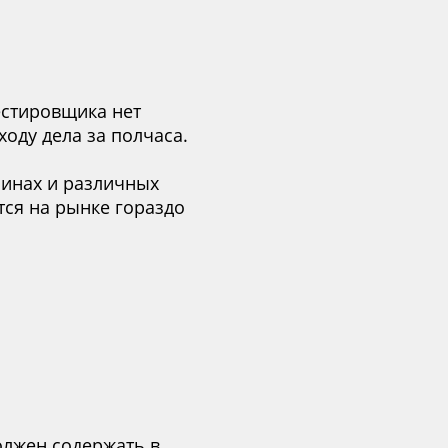
естировщика нет
оду дела за полчаса.
минах и различных
ся на рынке гораздо
должен содержать в