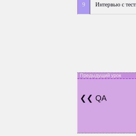
Интервью с тес
QA