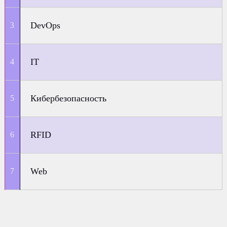
DevOps
IT
Кибербезопасность
RFID
Web