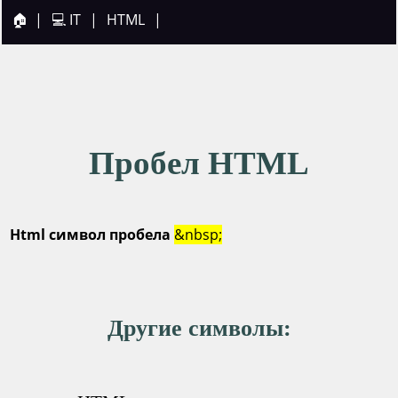
🏠
|
💻 IT
|
HTML
|
Пробел HTML
Html символ пробела
&nbsp;
Другие символы: