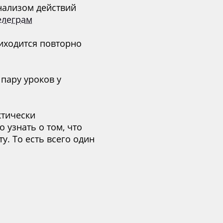
нализом действий
елеграм
риходится повторно
пару уроков у
ктически
 узнать о том, что
у. То есть всего один