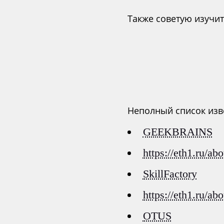
Также советую изучи
Неполный список изве
GEEKBRAINS
https://eth1.ru/abo
SkillFactory
https://eth1.ru/abo
OTUS