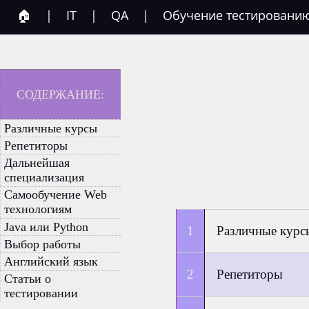
🏠
|
IT
|
QA
|
Обучение тестировани
СОДЕРЖАНИЕ:
Различные курсы
Репетиторы
Дальнейшая
специализация
Самообучение Web
технологиям
Java или Python
Различные курс
Выбор работы
Английский язык
Репетиторы
Статьи о
тестировании