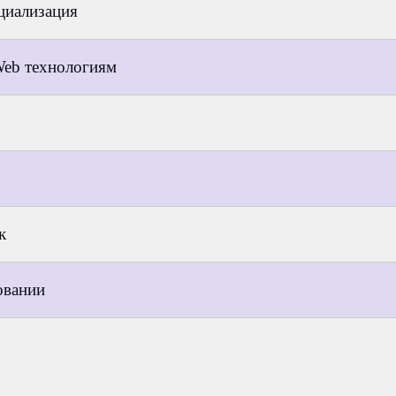
циализация
eb технологиям
к
овании