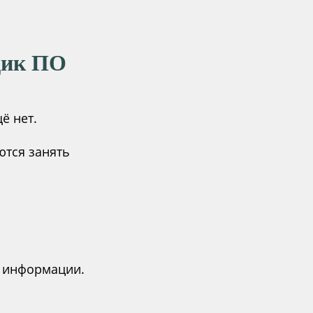
щик ПО
ё нет.
ются занять
и информации.